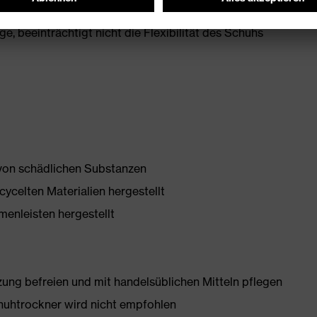
, beeinträchtigt nicht die Flexibilität des Schuhs
 von schädlichen Substanzen
ycelten Materialien hergestellt
enleisten hergestellt
g befreien und mit handelsüblichen Mitteln pflegen
huhtrockner wird nicht empfohlen