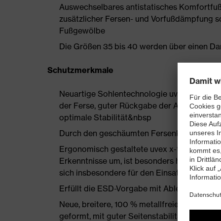
Auswechselbares antistatisches Komfortfuß
zusätzlicher Fersen- und Vorfußdämpfung s
Fußgewölbe
Die Größen 35 bis 40 werden über einen Dam
Schutzmerkmale
Neuartige Sohlentechnologie uvex i-PUREn
der Ferse, guter Rückgabe der Auftrittsen
optimale Stabilität&nbsp
Durch den geschäumten Fersenkorb
Ergonomisch gestaltete uvex x-tended grip
Erkenntnisse um, ist besonders haltbar und
sich insbesondere für den Einsatz auf Indus
Erfüllt die ESD-Vorgabe mit Ableitwiderst
Neue, breitere, 100 % metallfreie uvex xe
geformt, mit guter Seitenstabilität und ther