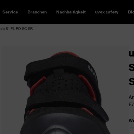
Service
Branchen
Nachhaltigkeit
uvex safety
Bl
dale S1 PL FO SC SR
u
S
Ar
EA
We