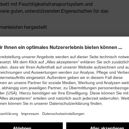
bett mit Feuchtigkeitstransportsystem und
owie guten, unterstützenden Eigenschaften für das
enleisten hergestellt
rj mit besten Dämpfungseigenschaften im Vorfuß und
ergie (Rebound) über die gesamte Zwischensohle und
 TPU-Laufsohle setzt neueste biomechanische
 dadurch sehr rutschhemmend, die Profilierung eignet
trieböden
and kleiner 100 Megaohm
nova®-Zehenschutzkappe – kompakt, anatomisch
misch nicht leitend, für mehr Zehenfreiheit und optimale