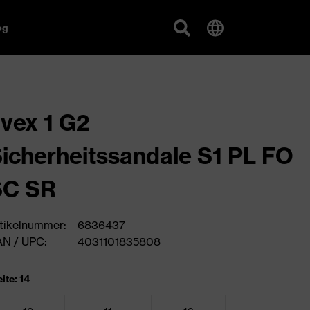
og
vex 1 G2
icherheitssandale S1 PL FO
SC SR
tikelnummer:
6836437
N / UPC:
4031101835808
ite: 14