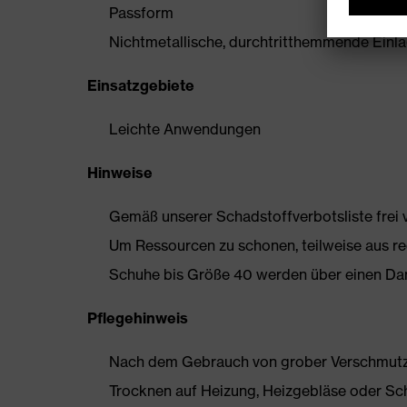
Passform
Nichtmetallische, durchtritthemmende Einlage
Einsatzgebiete
Leichte Anwendungen
Hinweise
Gemäß unserer Schadstoffverbotsliste frei
Um Ressourcen zu schonen, teilweise aus rec
Schuhe bis Größe 40 werden über einen Dam
Pflegehinweis
Nach dem Gebrauch von grober Verschmutzun
Trocknen auf Heizung, Heizgebläse oder Sc