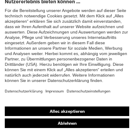
Sohle, Profilierte Sohle,
Ausstattung
Reflektierende Elemente,
Weich gepolsterte
ZUM NEWSLETTER ANMELDEN
Staublasche, Weich
gepolsterter
Schaftabschluss
Klimakomfortfußbett uvex 1
Fußbett
G2
Futter
Distance-Mesh
Lieferumfang
1 Paar Sicherheitsschuhe
Zweidichten-PU/TPU uvex
Shops
Material Sohle
x-tended grip
Online-Shop für B2B-Kunden
Material
Thermoplastisches
Online-Shop für Personaldienstleister
Überkappe
Polyurethan (TPU)
Online-Shop für Laserschutzprodukte