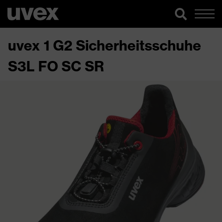
uvex 1 G2 Sicherheitsschuhe
S3L FO SC SR