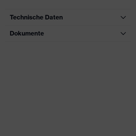
Technische Daten
Dokumente
Produktart
Sicherheitsschuh
Produkttyp
Halbschuhe
Maßtabelle
Produktfamilie
uvex 1 G2
Datenblatt
Schutzklasse
S3
CE Konformitätserklärung
Farbe
rot, schwarz
Downloadportal für CE
Konformitätserklärungen
Geschlecht
Damen, Herren
Schutz vor elektrostatischer
Aufladung (ESD) mit einem
Produktschutz
Ableitwiderstand kleiner 100
Megaohm