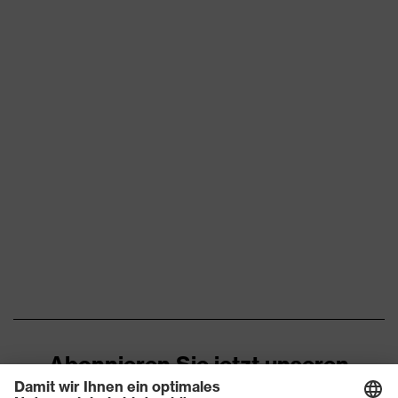
uvex xenova®
Zehenkappe
Kunststoffkappe
Rutschhemmung
SRC
Nichtmetallische uvex
Durchtritthemmung
xenova® Zwischensohle
uvex climazone, uvex i-
PUREnrj, uvex medicare+,
uvex Technologie
uvex xenova®-System, uvex
x-tended grip
Allergikerhinweise
Geeignet für Chromallergiker
Geschlossener
Fersenbereich, Im
Abonnieren Sie jetzt unseren
Sohlenverlauf integrierter
Newsletter
Fersenkorb, Non-marking-