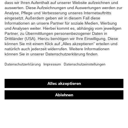
Klimakomfortfußbett uvex 1
Fußbett
G2
Futter
Distance-Mesh
Lieferumfang
1 Paar Sicherheitsschuhe
Marketingfarbe
lime
Zweidichten-PU/TPU uvex
Material Sohle
x-tended grip
Shops
Material Verschluss
Online-Shop für B2B-Kunden
Polyester (PES)
Online-Shop für Personaldienstleister
Material
Kunststoff
Zehenkappe
Online-Shop für Laserschutzprodukte
uvex Optik Shop Fürth
EN ISO 20345:2022 +
Norm
A1:2024
E | 3 Store