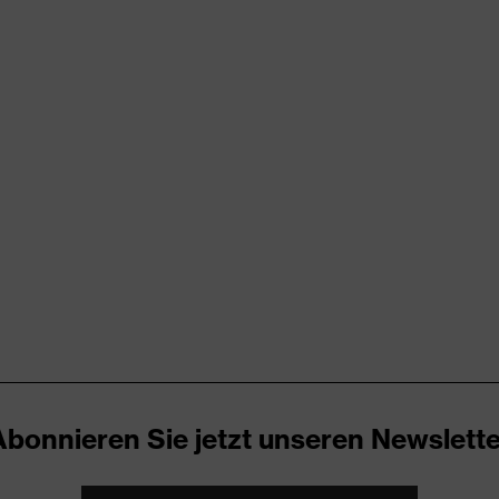
rungen
er Aufladung (ESD) mit einem Ableitwiderstand kleiner 100
kappe
UREnrj, uvex medicare+, uvex xenova®-System
Abonnieren Sie jetzt unseren Newslette
ker
ch, Im Sohlenverlauf integrierter Fersenkorb, Non-marking-