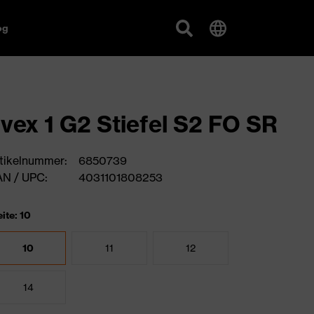
og
vex 1 G2 Stiefel S2 FO SR
tikelnummer:
6850739
N / UPC:
4031101808253
ite: 10
10
11
12
14