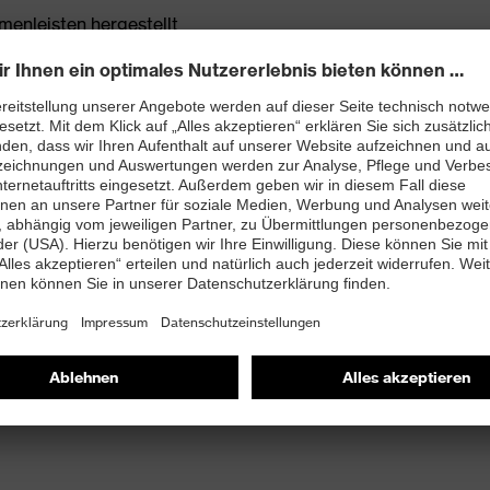
enleisten hergestellt
rj mit besten Dämpfungseigenschaften im Vorfuß und
ergie (Rebound) über die gesamte Zwischensohle und
 Fersenkorb
t Ableitwiderstand kleiner 100 Megaohm
enschutzkappe – kompakt, anatomisch geformt, mit
eitend, breiter für mehr Zehenfreiheit und optimale
ueste biomechanische Erkenntnisse um und besteht aus
j mit sehr guten, rutschhemmenden Eigenschaften, die
en Einsatz auf Industrieböden