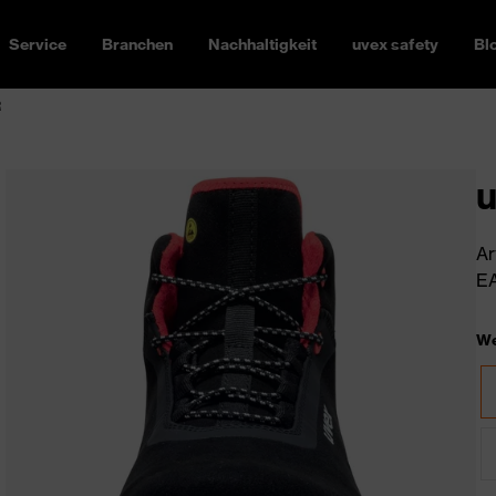
Service
Branchen
Nachhaltigkeit
uvex safety
Bl
R
u
Ar
EA
We