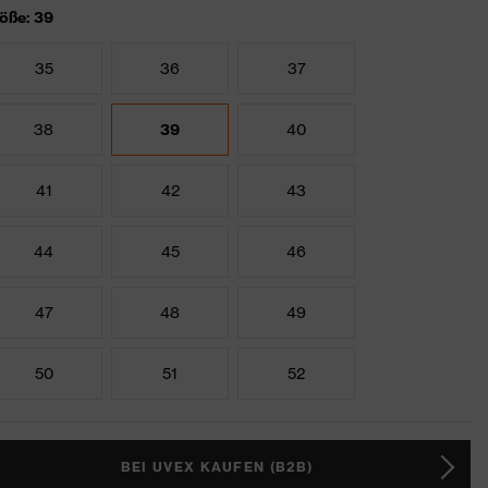
öße: 39
35
36
37
38
39
40
41
42
43
44
45
46
47
48
49
50
51
52
BEI UVEX KAUFEN (B2B)