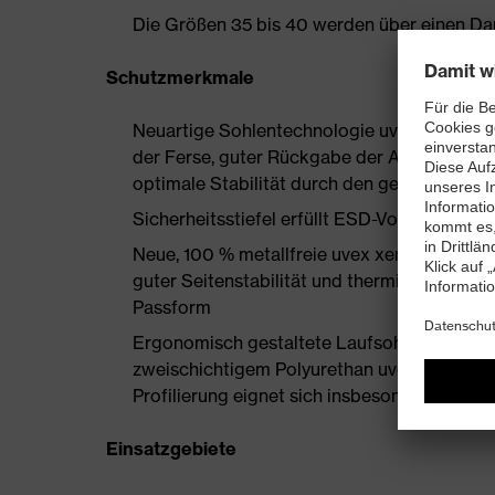
Die Größen 35 bis 40 werden über einen Dam
Schutzmerkmale
Neuartige Sohlentechnologie uvex i-PUREn
der Ferse, guter Rückgabe der Auftrittsen
optimale Stabilität durch den geschäumten
Sicherheitsstiefel erfüllt ESD-Vorgaben mi
Neue, 100 % metallfreie uvex xenova®-Zeh
guter Seitenstabilität und thermisch nicht l
Passform
Ergonomisch gestaltete Laufsohle setzt ne
zweischichtigem Polyurethan uvex i-PUREnr
Profilierung eignet sich insbesondere für d
Einsatzgebiete