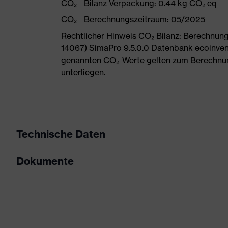
CO₂ - Bilanz Verpackung: 0.44 kg CO₂ eq
CO₂ - Berechnungszeitraum: 05/2025
Rechtlicher Hinweis CO₂ Bilanz: Berechnu
14067) SimaPro 9.5.0.0 Datenbank ecoinvent
genannten CO₂-Werte gelten zum Berechnu
unterliegen.
Technische Daten
Dokumente
Produktart
Sicherheitsschuh
Produkttyp
Stiefel
Datenblatt
Produktfamilie
uvex 1 G2
Maßtabelle