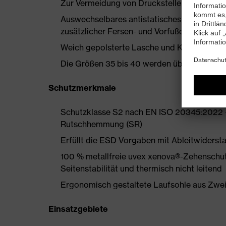
Zur Vermeidung von Druckstellen nahezu nah
Auswechselbares antistatisches Komfortfuß
zusätzlicher Fersen- und Vorfußdämpfung
Weich gepolsterte Lasche und Kragen
Die Größen 35 bis 40 werden über einen Dam
Schutzmerkmale
Schutzklasse S2 nach EN ISO 20345:2022 +
Rutschhemmung (SR)
Erfüllt die ESD-Vorgaben mit Ableitwiders
100 % metallfreie uvex xenova®-Zehenschut
Seitenstabilität und thermisch nicht leitend
Ergonomisch gestaltete Laufsohle aus Zwe
Einsatzgebiete