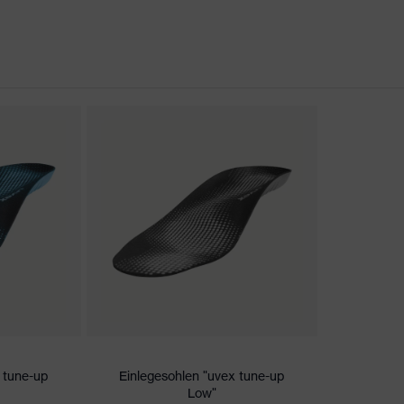
rungen
er Aufladung (ESD) mit einem Ableitwiderstand kleiner 100
kappe
 tune-up
Einlegesohlen "uvex tune-up
Low"
icare+, uvex xenova®-System