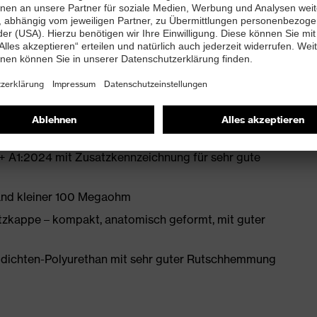
tfreie Schaftkonstruktion aus Hightech-Material
bett mit Feuchtigkeitstransportsystem und
enleisten hergestellt
 A1:2024 mit Zusatzkennzeichnung für sehr gute
tand kleiner 100 Megaohm
zkappe – kompakt, anatomisch geformt, mit guter
idichten-Polyurethan mit sehr guter Rutschhemmung