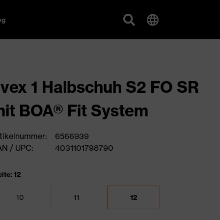
og
vex 1 Halbschuh S2 FO SR
it BOA® Fit System
tikelnummer:
6566939
N / UPC:
4031101798790
ite: 12
10
11
12