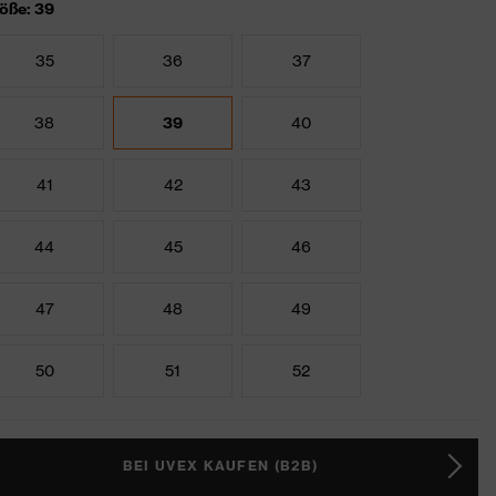
öße: 39
35
36
37
38
39
40
41
42
43
44
45
46
47
48
49
50
51
52
BEI UVEX KAUFEN (B2B)