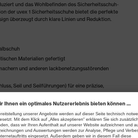
ziert und das Wohlbefinden des Sicherheitsschuh-
on der uvex 1 Sicherheitsschuhe bietet die perfekte
ign überzeugt durch klare Linien und Reduktion.
halbschuh
tischen Materialien gefertigt
chmachern und anderen lackbenetzungsstörenden
ss, Seil und Seilführungen) für eine präzise,
 neu entwickelter Leisten ebenso beiträgt wie die
en