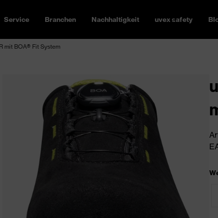
Service
Branchen
Nachhaltigkeit
uvex safety
Bl
R mit BOA® Fit System
u
m
Ar
EA
We