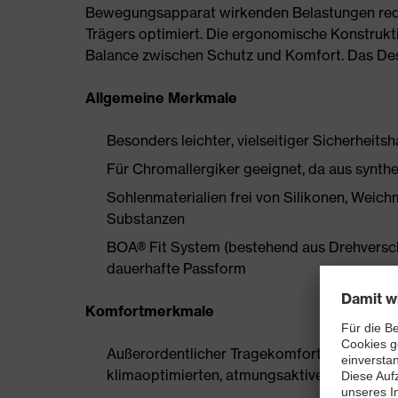
Bewegungsapparat wirkenden Belastungen redu
Trägers optimiert. Die ergonomische Konstrukti
Balance zwischen Schutz und Komfort. Das Des
Allgemeine Merkmale
Besonders leichter, vielseitiger Sicherheits
Für Chromallergiker geeignet, da aus synthe
Sohlenmaterialien frei von Silikonen, Wei
Substanzen
BOA® Fit System (bestehend aus Drehverschlu
dauerhafte Passform
Komfortmerkmale
Außerordentlicher Tragekomfort, zu dem ein
klimaoptimierten, atmungsaktiven Materiali