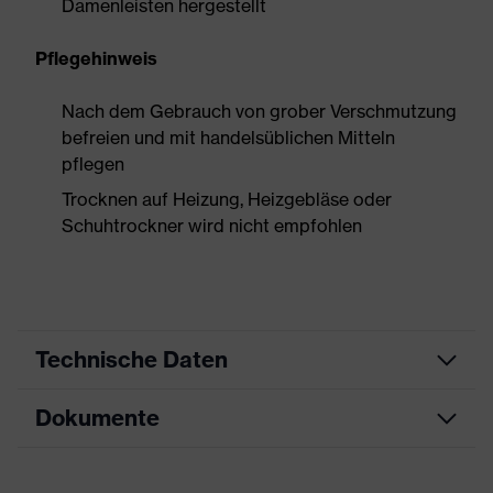
Damenleisten hergestellt
Pflegehinweis
Nach dem Gebrauch von grober Verschmutzung
befreien und mit handelsüblichen Mitteln
pflegen
Trocknen auf Heizung, Heizgebläse oder
Schuhtrockner wird nicht empfohlen
Technische Daten
Dokumente
Produktart
Sicherheitsschuh
Produkttyp
Sandalen
Datenblatt