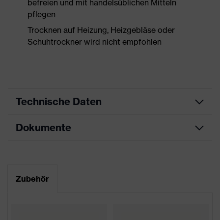
befreien und mit handelsüblichen Mitteln
pflegen
Trocknen auf Heizung, Heizgebläse oder
Schuhtrockner wird nicht empfohlen
Technische Daten
Dokumente
Produktart
Sicherheitsschuh
Produkttyp
Sandalen
Datenblatt
Produktfamilie
uvex 1
Maßtabelle
Zubehör
Schutzklasse
S1P
CE Konformitätserklärung
Farbe
rot, schwarz