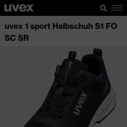
uvex 1 sport Halbschuh S1 FO
SC SR