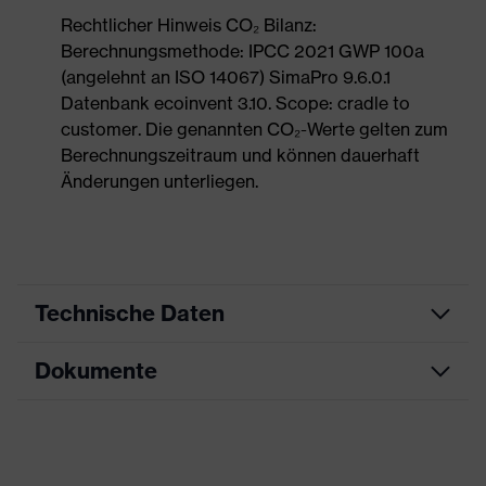
Rechtlicher Hinweis CO₂ Bilanz:
Berechnungsmethode: IPCC 2021 GWP 100a
(angelehnt an ISO 14067) SimaPro 9.6.0.1
Datenbank ecoinvent 3.10. Scope: cradle to
customer. Die genannten CO₂-Werte gelten zum
Berechnungszeitraum und können dauerhaft
Änderungen unterliegen.
Technische Daten
Dokumente
Produktart
Sicherheitsschuh
Produkttyp
Halbschuhe
Maßtabelle
Produktfamilie
uvex 1 sport
Datenblatt