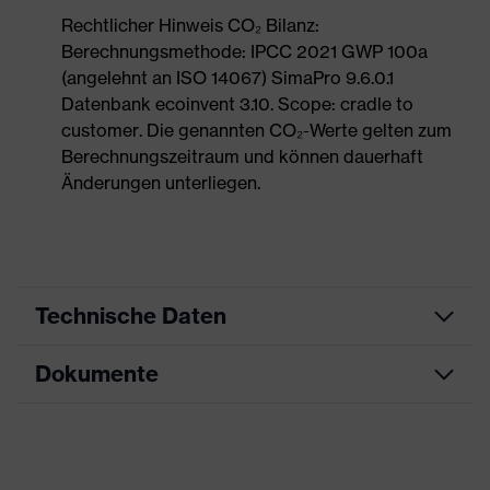
Rechtlicher Hinweis CO₂ Bilanz:
Berechnungsmethode: IPCC 2021 GWP 100a
(angelehnt an ISO 14067) SimaPro 9.6.0.1
Datenbank ecoinvent 3.10. Scope: cradle to
customer. Die genannten CO₂-Werte gelten zum
Berechnungszeitraum und können dauerhaft
Änderungen unterliegen.
Technische Daten
Dokumente
Produktart
Sicherheitsschuh
Produkttyp
Halbschuhe
Maßtabelle
Produktfamilie
uvex 1 sport
Datenblatt