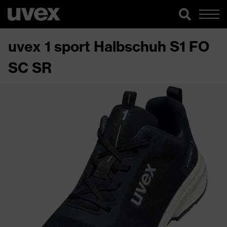
uvex 1 sport Halbschuh S1 FO
SC SR