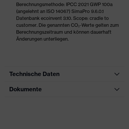
Berechnungsmethode: IPCC 2021 GWP 100a
(angelehnt an ISO 14067) SimaPro 9.6.0.1
Datenbank ecoinvent 3.10. Scope: cradle to
customer. Die genannten CO₂-Werte gelten zum
Berechnungszeitraum und können dauerhaft
Änderungen unterliegen.
Technische Daten
Dokumente
Produktart
Sicherheitsschuh
Produkttyp
Halbschuhe
Datenblatt
Produktfamilie
uvex 1 sport
Maßtabelle
Schutzklasse
S2