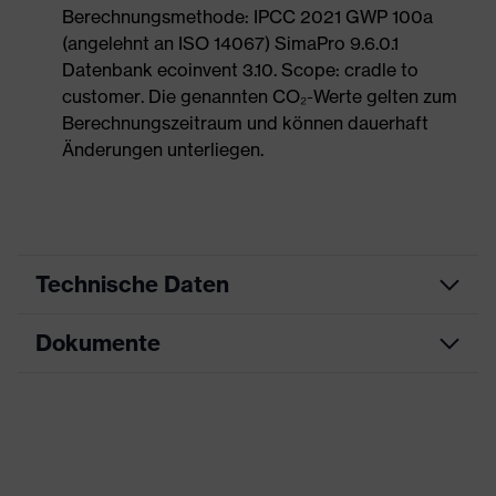
Berechnungsmethode: IPCC 2021 GWP 100a
(angelehnt an ISO 14067) SimaPro 9.6.0.1
Datenbank ecoinvent 3.10. Scope: cradle to
customer. Die genannten CO₂-Werte gelten zum
Berechnungszeitraum und können dauerhaft
Änderungen unterliegen.
Technische Daten
Dokumente
Produktart
Sicherheitsschuh
Produkttyp
Halbschuhe
Datenblatt
Produktfamilie
uvex 1 sport
Maßtabelle
Schutzklasse
S2