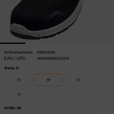
Artikelnummer:
6892846
EAN / UPC:
4066853042914
Weite: 11
10
11
12
14
Größe: 46