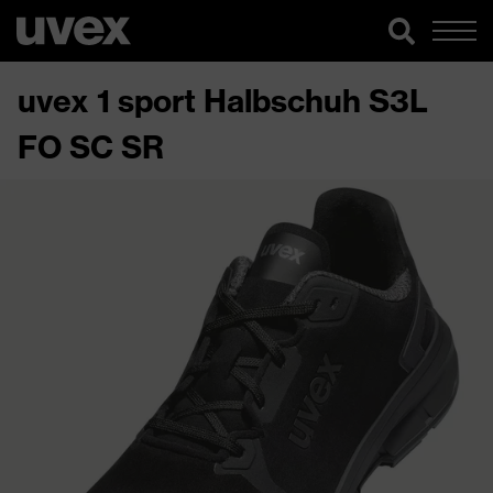
uvex 1 sport Halbschuh S3L
FO SC SR