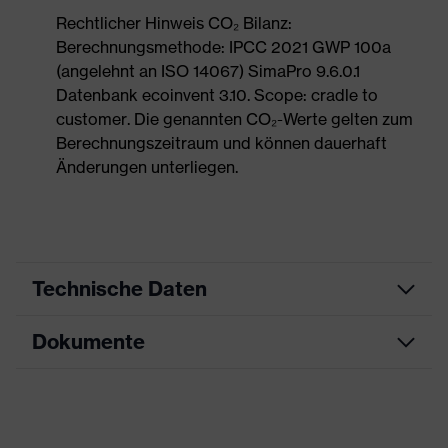
Rechtlicher Hinweis CO₂ Bilanz:
Berechnungsmethode: IPCC 2021 GWP 100a
(angelehnt an ISO 14067) SimaPro 9.6.0.1
Datenbank ecoinvent 3.10. Scope: cradle to
customer. Die genannten CO₂-Werte gelten zum
Berechnungszeitraum und können dauerhaft
Änderungen unterliegen.
Technische Daten
Dokumente
Produktart
Sicherheitsschuh
Produkttyp
Sandalen
Datenblatt
Produktfamilie
uvex 1 sport