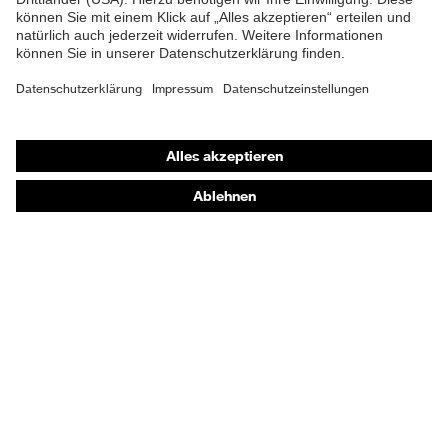
Schutz chemische
Öl- und Benzinbeständigkeit
Risiken
(FO)
Schutz elektrische
Antistatik (A)
Risiken
Shops
Sohle
uvex 1 sport
Online-Shop für B2B-Kunden
Online-Shop für Personaldienstleister
Verschluss
Klettverschluss
Online-Shop für Laserschutzprodukte
uvex Optik Shop Fürth
E | 3 Store
Kaufberatung
Händlersuche
Orthopädische Bestellungen