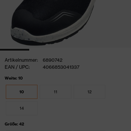
Artikelnummer:
6890742
EAN / UPC:
4066853041337
Weite: 10
10
11
12
14
Größe: 42