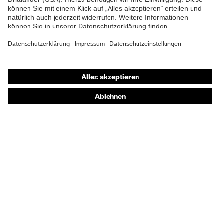
Schutz chemische
Öl- und Benzinbeständigkeit
Risiken
(FO)
Schutz elektrische
Antistatik (A)
Risiken
Shops
Sohle
uvex 1 sport
Online-Shop für B2B-Kunden
Online-Shop für Personaldienstleister
Verschluss
Klettverschluss
Online-Shop für Laserschutzprodukte
uvex Optik Shop Fürth
E | 3 Store
Kaufberatung
Händlersuche
Orthopädische Bestellungen