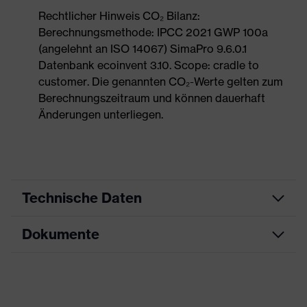
Rechtlicher Hinweis CO₂ Bilanz:
Berechnungsmethode: IPCC 2021 GWP 100a
(angelehnt an ISO 14067) SimaPro 9.6.0.1
Datenbank ecoinvent 3.10. Scope: cradle to
customer. Die genannten CO₂-Werte gelten zum
Berechnungszeitraum und können dauerhaft
Änderungen unterliegen.
Technische Daten
Dokumente
Produktart
Sicherheitsschuh
Produkttyp
Sandalen
Datenblatt
Produktfamilie
uvex 1 sport