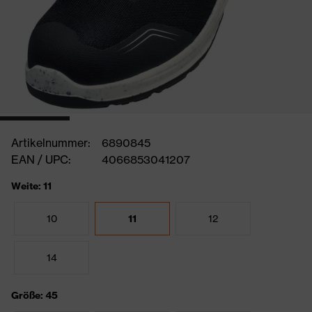
Artikelnummer:
6890845
EAN / UPC:
4066853041207
Weite: 11
10
11
12
14
Größe: 45