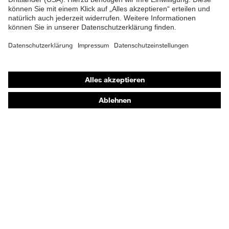
Schutz chemische
Öl- und Benzinbeständigkeit
Risiken
(FO)
Schutz elektrische
Antistatik (A)
Risiken
Shops
Sohle
uvex 1 sport
Online-Shop für B2B-Kunden
Online-Shop für Personaldienstleister
Verschluss
Klettverschluss
Online-Shop für Laserschutzprodukte
uvex Optik Shop Fürth
E | 3 Store
Kaufberatung
Händlersuche
Orthopädische Bestellungen