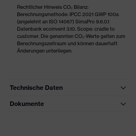
Rechtlicher Hinweis CO₂ Bilanz:
Berechnungsmethode: IPCC 2021 GWP 100a
(angelehnt an ISO 14067) SimaPro 9.6.0.1
Datenbank ecoinvent 3.10. Scope: cradle to
customer. Die genannten CO₂-Werte gelten zum
Berechnungszeitraum und können dauerhaft
Änderungen unterliegen.
Technische Daten
Dokumente
Produktart
Sicherheitsschuh
Produkttyp
Sandalen
Datenblatt
Produktfamilie
uvex 1 sport