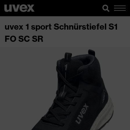
uvex 1 sport Schnürstiefel S1
FO SC SR