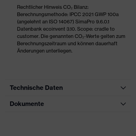
Rechtlicher Hinweis CO₂ Bilanz:
Berechnungsmethode: IPCC 2021 GWP 100a
(angelehnt an ISO 14067) SimaPro 9.6.0.1
Datenbank ecoinvent 3.10. Scope: cradle to
customer. Die genannten CO₂-Werte gelten zum
Berechnungszeitraum und können dauerhaft
Änderungen unterliegen.
Technische Daten
Dokumente
Produktart
Sicherheitsschuh
Produkttyp
Stiefel
Datenblatt
Produktfamilie
uvex 1 sport