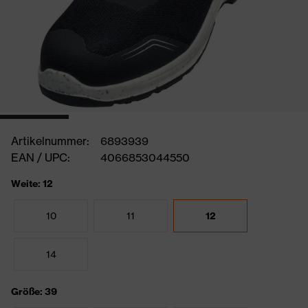
Artikelnummer:
6893939
EAN / UPC:
4066853044550
Weite: 12
10
11
12
14
Größe: 39