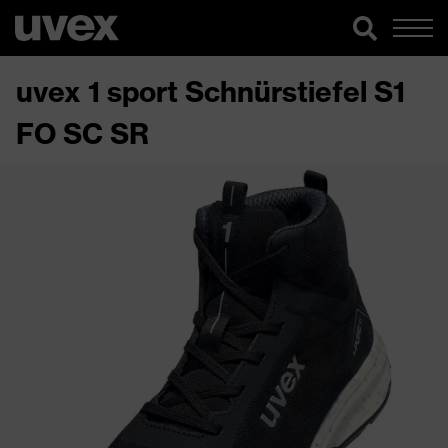
uvex 1 sport Schnürstiefel S1
FO SC SR