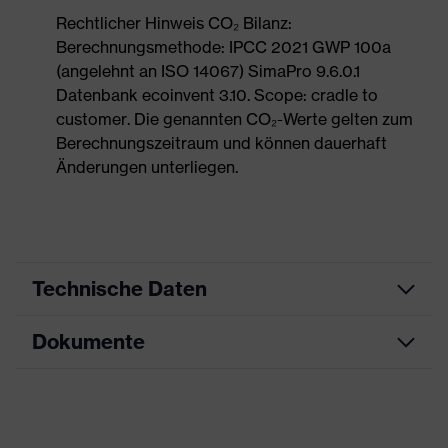
Rechtlicher Hinweis CO₂ Bilanz:
Berechnungsmethode: IPCC 2021 GWP 100a
(angelehnt an ISO 14067) SimaPro 9.6.0.1
Datenbank ecoinvent 3.10. Scope: cradle to
customer. Die genannten CO₂-Werte gelten zum
Berechnungszeitraum und können dauerhaft
Änderungen unterliegen.
Technische Daten
Dokumente
Produktart
Sicherheitsschuh
Produkttyp
Stiefel
Datenblatt
Produktfamilie
uvex 1 sport