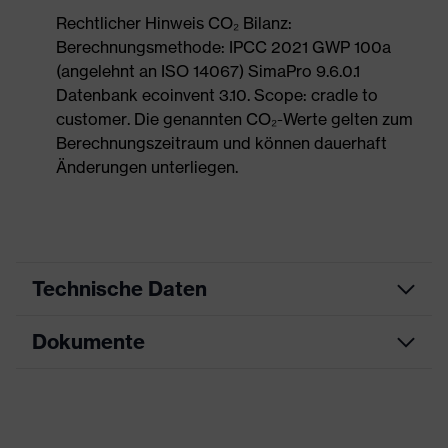
Rechtlicher Hinweis CO₂ Bilanz:
Berechnungsmethode: IPCC 2021 GWP 100a
(angelehnt an ISO 14067) SimaPro 9.6.0.1
Datenbank ecoinvent 3.10. Scope: cradle to
customer. Die genannten CO₂-Werte gelten zum
Berechnungszeitraum und können dauerhaft
Änderungen unterliegen.
Technische Daten
Dokumente
Produktart
Sicherheitsschuh
Produkttyp
Stiefel
Datenblatt
Produktfamilie
uvex 1 sport