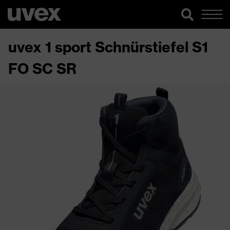
uvex 1 sport Schnürstiefel S1
FO SC SR