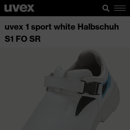
uvex 1 sport white Halbschuh
S1 FO SR