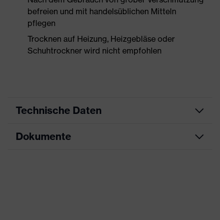
befreien und mit handelsüblichen Mitteln
pflegen
Trocknen auf Heizung, Heizgebläse oder
Schuhtrockner wird nicht empfohlen
Technische Daten
Dokumente
Produktart
Sicherheitsschuh
Produkttyp
Halbschuhe
Maßtabelle
Produktfamilie
uvex 1 sport white
Datenblatt
Schutzklasse
S1
CE Konformitätserklärung