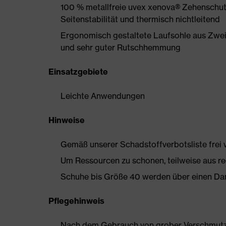
100 % metallfreie uvex xenova® Zehenschut
Seitenstabilität und thermisch nichtleitend
Ergonomisch gestaltete Laufsohle aus Zwe
und sehr guter Rutschhemmung
Einsatzgebiete
Leichte Anwendungen
Hinweise
Gemäß unserer Schadstoffverbotsliste frei
Um Ressourcen zu schonen, teilweise aus rec
Schuhe bis Größe 40 werden über einen Dam
Pflegehinweis
Nach dem Gebrauch von grober Verschmutzun