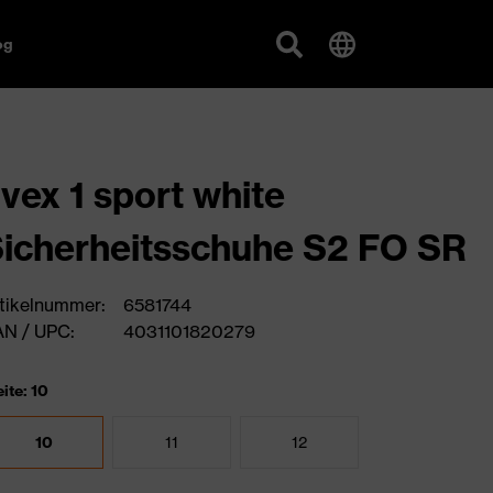
og
vex 1 sport white
icherheitsschuhe S2 FO SR
tikelnummer:
6581744
N / UPC:
4031101820279
ite: 10
10
11
12