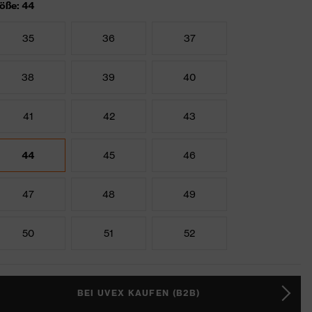
öße: 44
35
36
37
38
39
40
41
42
43
44
45
46
47
48
49
50
51
52
BEI UVEX KAUFEN (B2B)