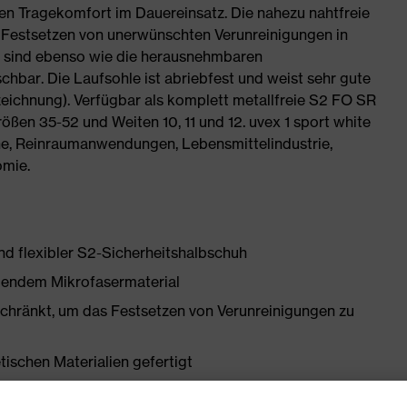
en Tragekomfort im Dauereinsatz. Die nahezu nahtfreie
 Festsetzen von unerwünschten Verunreinigungen in
e sind ebenso wie die herausnehmbaren
hbar. Die Laufsohle ist abriebfest und weist sehr gute
chnung). Verfügbar als komplett metallfreie S2 FO SR
en 35-52 und Weiten 10, 11 und 12. uvex 1 sport white
he, Reinraumanwendungen, Lebensmittelindustrie,
omie.
und flexibler S2-Sicherheitshalbschuh
igendem Mikrofasermaterial
chränkt, um das Festsetzen von Verunreinigungen zu
tischen Materialien gefertigt