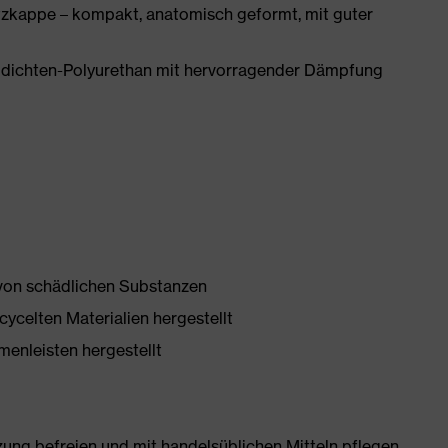
zkappe – kompakt, anatomisch geformt, mit guter
idichten-Polyurethan mit hervorragender Dämpfung
 von schädlichen Substanzen
ycelten Materialien hergestellt
enleisten hergestellt
g befreien und mit handelsüblichen Mitteln pflegen