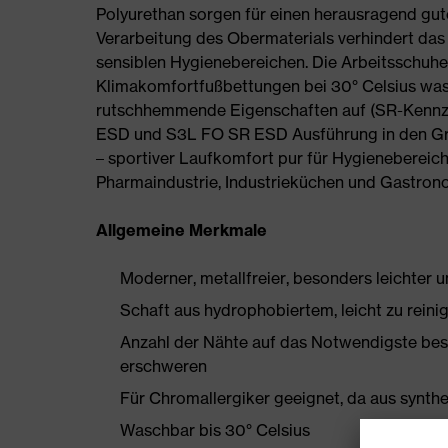
Polyurethan sorgen für einen herausragend gut
Verarbeitung des Obermaterials verhindert das
sensiblen Hygienebereichen. Die Arbeitsschuh
Klimakomfortfußbettungen bei 30° Celsius wasc
rutschhemmende Eigenschaften auf (SR-Kennzei
ESD und S3L FO SR ESD Ausführung in den Größ
– sportiver Laufkomfort pur für Hygienebereic
Pharmaindustrie, Industrieküchen und Gastron
Allgemeine Merkmale
Moderner, metallfreier, besonders leichter 
Schaft aus hydrophobiertem, leicht zu rein
Anzahl der Nähte auf das Notwendigste bes
erschweren
Für Chromallergiker geeignet, da aus synthe
Waschbar bis 30° Celsius