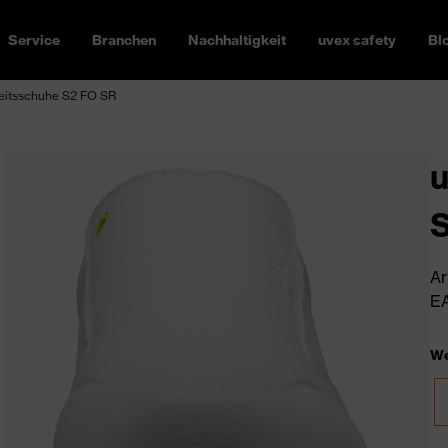
Service
Branchen
Nachhaltigkeit
uvex safety
Bl
heitsschuhe S2 FO SR
u
S
Ar
EA
We