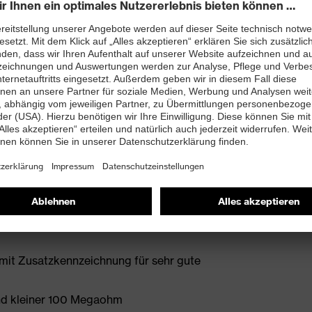
onen, Weichmachern und anderen
 neu entwickelter Leisten ebenso beiträgt wie die
en
htfreie Schaftkonstruktion
bett mit Feuchtigkeitstransportsystem und
enleisten hergestellt
it Zusatzkennzeichnung für sehr gute
and kleiner 100 Megaohm