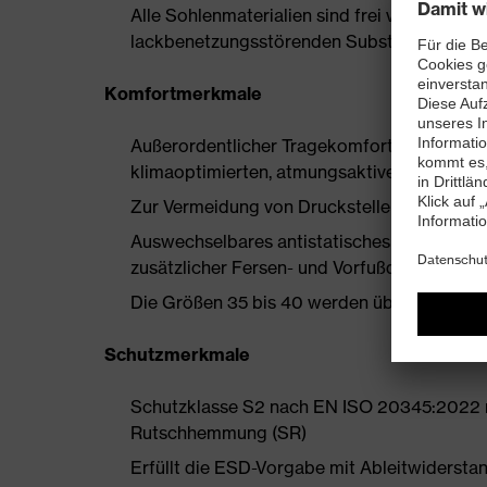
Alle Sohlenmaterialien sind frei von Silik
lackbenetzungsstörenden Substanzen
Komfortmerkmale
Außerordentlicher Tragekomfort, zu dem ein
klimaoptimierten, atmungsaktiven Materiali
Zur Vermeidung von Druckstellen nahezu na
Auswechselbares antistatisches Komfortfuß
zusätzlicher Fersen- und Vorfußdämpfung
Die Größen 35 bis 40 werden über einen Dam
Schutzmerkmale
Schutzklasse S2 nach EN ISO 20345:2022 m
Rutschhemmung (SR)
Erfüllt die ESD-Vorgabe mit Ableitwiderst