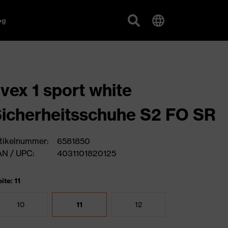
og
vex 1 sport white
icherheitsschuhe S2 FO SR
tikelnummer:
6581850
N / UPC:
4031101820125
ite: 11
10
11
12