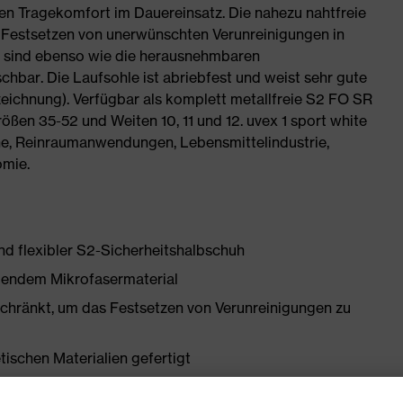
en Tragekomfort im Dauereinsatz. Die nahezu nahtfreie
 Festsetzen von unerwünschten Verunreinigungen in
e sind ebenso wie die herausnehmbaren
hbar. Die Laufsohle ist abriebfest und weist sehr gute
chnung). Verfügbar als komplett metallfreie S2 FO SR
en 35-52 und Weiten 10, 11 und 12. uvex 1 sport white
he, Reinraumanwendungen, Lebensmittelindustrie,
omie.
und flexibler S2-Sicherheitshalbschuh
igendem Mikrofasermaterial
chränkt, um das Festsetzen von Verunreinigungen zu
tischen Materialien gefertigt