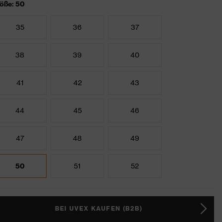
öße: 50
35
36
37
38
39
40
41
42
43
44
45
46
47
48
49
50
51
52
BEI UVEX KAUFEN (B2B)