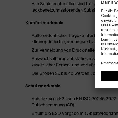
Alle Sohlenmaterialien sind frei von Silik
lackbenetzungsstörenden Substanzen
Komfortmerkmale
Außerordentlicher Tragekomfort, zu dem ein
klimaoptimierten, atmungsaktiven Materiali
Zur Vermeidung von Druckstellen nahezu na
Auswechselbares antistatisches Komfortfuß
zusätzlicher Fersen- und Vorfußdämpfung
Die Größen 35 bis 40 werden über einen Dam
Schutzmerkmale
Schutzklasse S2 nach EN ISO 20345:2022 m
Rutschhemmung (SR)
Erfüllt die ESD-Vorgabe mit Ableitwiderst