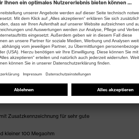
onen, Weichmachern und anderen
 neu entwickelter Leisten ebenso beiträgt wie die
en
htfreie Schaftkonstruktion
bett mit Feuchtigkeitstransportsystem und
enleisten hergestellt
it Zusatzkennzeichnung für sehr gute
and kleiner 100 Megaohm