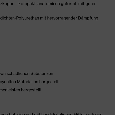
zkappe – kompakt, anatomisch geformt, mit guter
idichten-Polyurethan mit hervorragender Dämpfung
 von schädlichen Substanzen
ycelten Materialien hergestellt
enleisten hergestellt
g befreien und mit handelsüblichen Mitteln pflegen