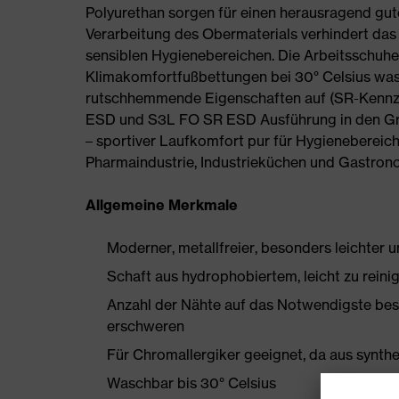
Polyurethan sorgen für einen herausragend gut
Verarbeitung des Obermaterials verhindert das
sensiblen Hygienebereichen. Die Arbeitsschuh
Klimakomfortfußbettungen bei 30° Celsius wasc
rutschhemmende Eigenschaften auf (SR-Kennzei
ESD und S3L FO SR ESD Ausführung in den Größ
– sportiver Laufkomfort pur für Hygienebereic
Pharmaindustrie, Industrieküchen und Gastron
Allgemeine Merkmale
Moderner, metallfreier, besonders leichter 
Schaft aus hydrophobiertem, leicht zu rein
Anzahl der Nähte auf das Notwendigste bes
erschweren
Für Chromallergiker geeignet, da aus synthe
Waschbar bis 30° Celsius