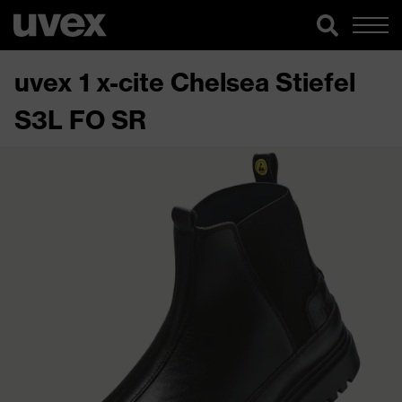
uvex 1 x-cite Chelsea Stiefel
S3L FO SR