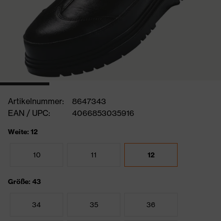
Artikelnummer:
8647343
EAN / UPC:
4066853035916
Weite: 12
10
11
12
Größe: 43
34
35
36