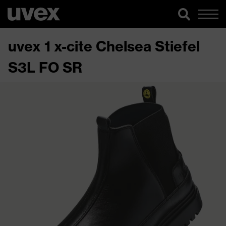
uvex 1 x-cite Chelsea Stiefel
S3L FO SR