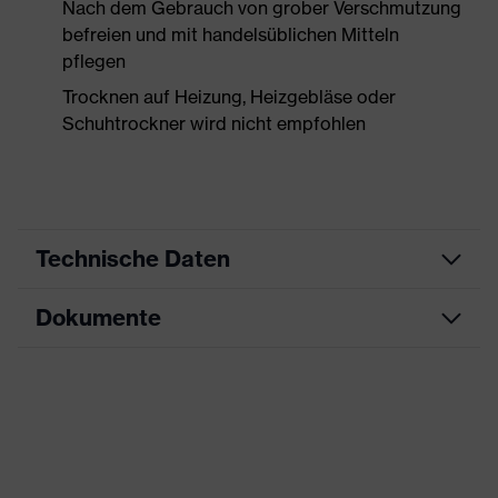
Nach dem Gebrauch von grober Verschmutzung
befreien und mit handelsüblichen Mitteln
pflegen
Trocknen auf Heizung, Heizgebläse oder
Schuhtrockner wird nicht empfohlen
Technische Daten
Dokumente
Produktart
Sicherheitsschuh
Produkttyp
Halbschuhe
Datenblatt
Produktfamilie
uvex 1 x-craft
CE Konformitätserklärung
Schutzklasse
S1