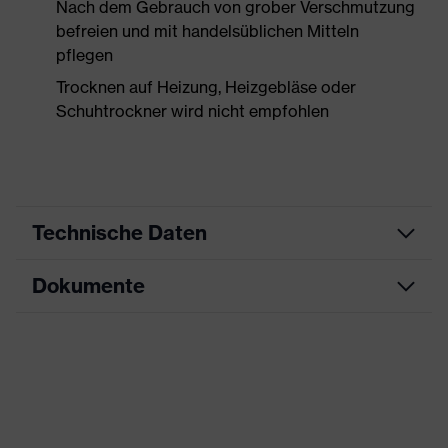
Nach dem Gebrauch von grober Verschmutzung
befreien und mit handelsüblichen Mitteln
pflegen
Trocknen auf Heizung, Heizgebläse oder
Schuhtrockner wird nicht empfohlen
Technische Daten
Dokumente
Produktart
Sicherheitsschuh
Produkttyp
Halbschuhe
Datenblatt
Produktfamilie
uvex 1 x-craft
CE Konformitätserklärung
Schutzklasse
S1