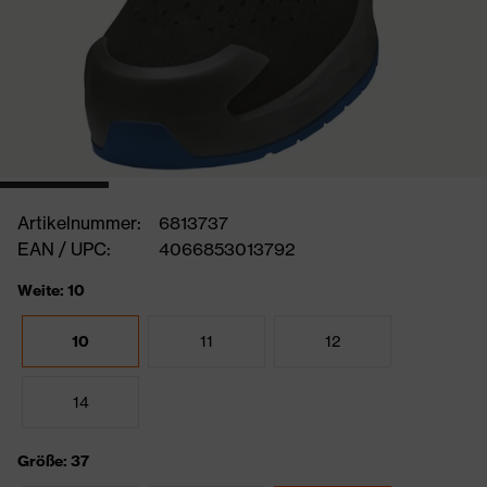
Artikelnummer:
6813737
EAN / UPC:
4066853013792
Weite: 10
10
11
12
14
Größe: 37