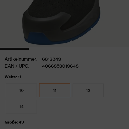
Artikelnummer:
6813843
EAN / UPC:
4066853013648
Weite: 11
10
11
12
14
Größe: 43