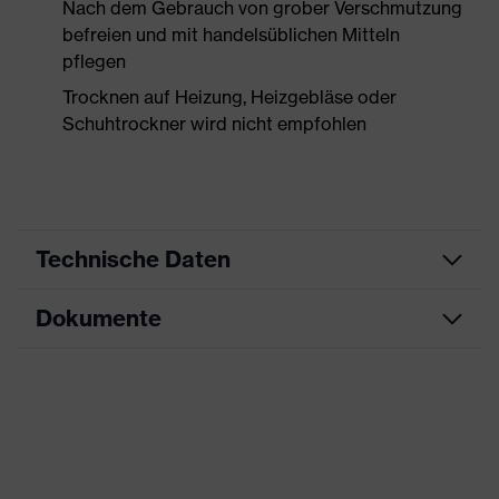
Nach dem Gebrauch von grober Verschmutzung
befreien und mit handelsüblichen Mitteln
pflegen
Trocknen auf Heizung, Heizgebläse oder
Schuhtrockner wird nicht empfohlen
Technische Daten
Dokumente
Produktart
Sicherheitsschuh
Produkttyp
Halbschuhe
Datenblatt
Produktfamilie
uvex 1 x-craft
CE Konformitätserklärung
Schutzklasse
S1