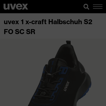
uvex 1 x-craft Halbschuh S2
FO SC SR