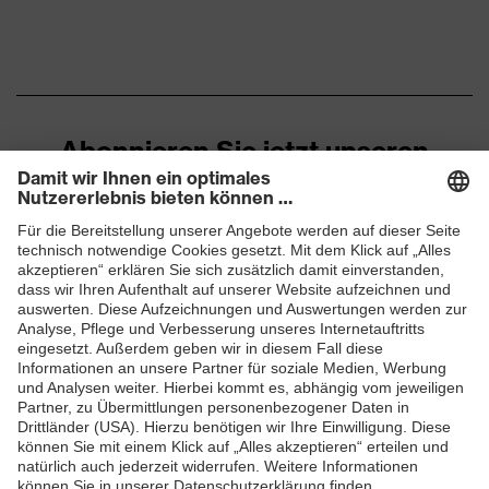
Geschlossener
Fersenbereich, Im
Sohlenverlauf integrierter
Ausstattung
Fersenkorb, Non-marking-
Sohle, Profilierte Sohle, Weich
gepolsterte Staublasche
Abonnieren Sie jetzt unseren
Newsletter
Red Dot Design Award Best
Awards
of the Best 2024
Klimakomfortfußbett uvex 1
ZUM NEWSLETTER ANMELDEN
Fußbett
sport
Futter
Distance-Mesh
Lieferumfang
1 Paar Sicherheitsschuhe
Zweidichten-Polyurethan
Material Sohle
uvex i-PUREnrj