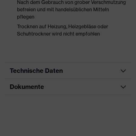
Nach dem Gebrauch von grober Verschmutzung
befreien und mit handelsüblichen Mitteln
pflegen
Trocknen auf Heizung, Heizgebläse oder
Schuhtrockner wird nicht empfohlen
Technische Daten
Dokumente
Produktart
Sicherheitsschuh
Produkttyp
Halbschuhe
Datenblatt
Produktfamilie
uvex 1 x-craft
CE Konformitätserklärung
Schutzklasse
S2