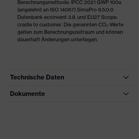
Berechnungsmethode: IPCC 2021 GWP 100a
(angelehnt an ISO 14067) SimaPro 9.5.0.0
Datenbank ecoinvent 3.9. und EU27 Scope:
cradle to customer. Die genannten CO₂-Werte
gelten zum Berechnungszeitraum und können
dauerhaft Änderungen unterliegen.
Technische Daten
Dokumente
Produktart
Sicherheitsschuh
Produkttyp
Halbschuhe
Datenblatt
Produktfamilie
uvex 1 x-craft
CE Konformitätserklärung
Schutzklasse
S3L