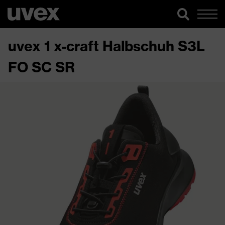
uvex 1 x-craft Halbschuh S3L
FO SC SR