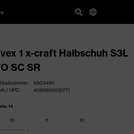
og
vex 1 x-craft Halbschuh S3L
FO SC SR
tikelnummer:
6803450
N / UPC:
4066853012771
ite: 14
10
11
12