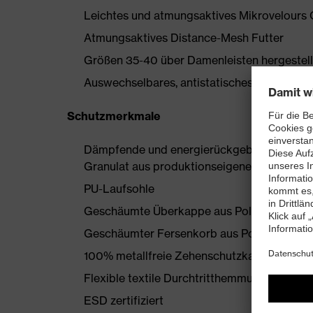
Leichtes und atmungsaktives Mikrovelours 
Atmungsaktives Distance-Mesh Futter
Größen 35-40 über Damenleisten hergestell
Auswechselbares, antistatisches Komfortfußb
Schutzmerkmale
Dämpfende und energierückgebende uvex i-
Granulat aus produktionseigenen Überschü
PU-Laufsohle
Geschäumte Überkappe aus Polyurethan
Geschäumter Fersenkorb aus Polyurethan
100% metallfreie Zehenschutzkappe
Flexible textile Durchtritthemmung
ESD zertifiziert