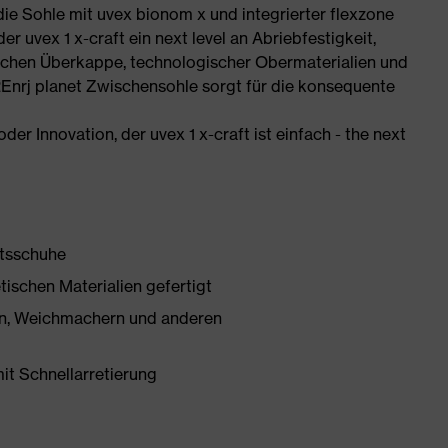
 die Sohle mit uvex bionom x und integrierter flexzone
r uvex 1 x-craft ein next level an Abriebfestigkeit,
chen Überkappe, technologischer Obermaterialien und
REnrj planet Zwischensohle sorgt für die konsequente
der Innovation, der uvex 1 x-craft ist einfach - the next
itsschuhe
tischen Materialien gefertigt
onen, Weichmachern und anderen
mit Schnellarretierung