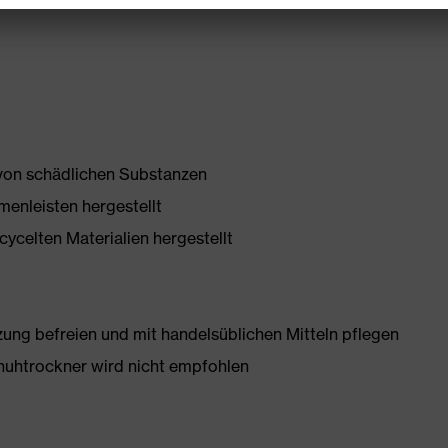
 von schädlichen Substanzen
enleisten hergestellt
ycelten Materialien hergestellt
g befreien und mit handelsüblichen Mitteln pflegen
huhtrockner wird nicht empfohlen