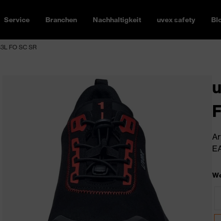
Service
Branchen
Nachhaltigkeit
uvex safety
Bl
 S3L FO SC SR
u
Ar
EA
We