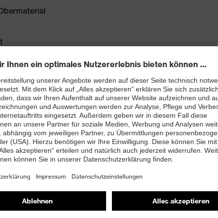
Obermaterial
t
ett (Art. Nr.: 95797-0)
PUREnrj planet Zwischensohle mit 15% recyceltem
ssen