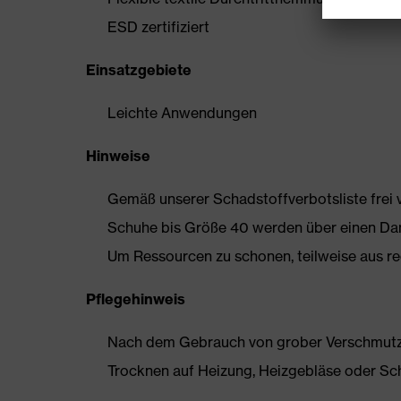
ESD zertifiziert
Einsatzgebiete
Leichte Anwendungen
Hinweise
Gemäß unserer Schadstoffverbotsliste frei
Schuhe bis Größe 40 werden über einen Dam
Um Ressourcen zu schonen, teilweise aus rec
Pflegehinweis
Nach dem Gebrauch von grober Verschmutzun
Trocknen auf Heizung, Heizgebläse oder Sc