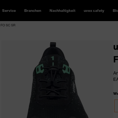
Service
Branchen
Nachhaltigkeit
uvex safety
Bl
PL FO SC SR
u
Ar
EA
We