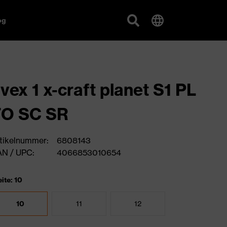
og
vex 1 x-craft planet S1 PL
FO SC SR
tikelnummer:
6808143
N / UPC:
4066853010654
ite: 10
10
11
12