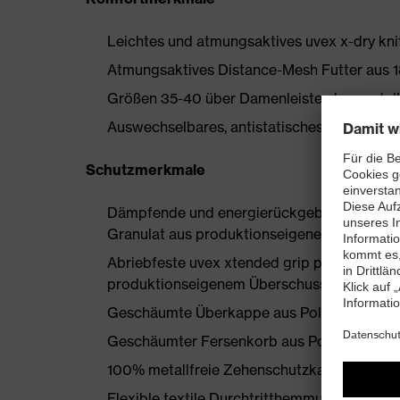
Leichtes und atmungsaktives uvex x-dry knit
Atmungsaktives Distance-Mesh Futter aus
Größen 35-40 über Damenleisten hergestell
Auswechselbares, antistatisches Komfortfußb
Schutzmerkmale
Dämpfende und energierückgebende uvex i-
Granulat aus produktionseigenen Überschü
Abriebfeste uvex xtended grip planet TPU-
produktionseigenem Überschuss
Geschäumte Überkappe aus Polyurethan
Geschäumter Fersenkorb aus Polyurethan
100% metallfreie Zehenschutzkappe
Flexible textile Durchtritthemmung