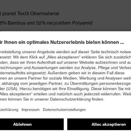
 planet Textil Obermaterial
 18% Bambus und 52% recyceltem Polyamid
t
ett (Art. Nr.: 95797-0)
PUREnrj planet Zwischensohle mit 15% recyceltem
ssen
Laufsohle mit 10% recyceltem Granulat aus