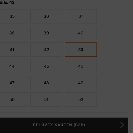
öße: 43
35
36
37
38
39
40
41
42
43
44
45
46
47
48
49
50
51
52
BEI UVEX KAUFEN (B2B)