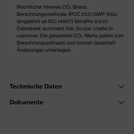
Rechtlicher Hinweis CO₂ Bilanz:
Berechnungsmethode: IPCC 2021 GWP 100a
(angelehnt an ISO 14067) SimaPro 9.6.0.1
Datenbank ecoinvent 3.10. Scope: cradle to
customer. Die genannten CO₂-Werte gelten zum
Berechnungszeitraum und können dauerhaft
Änderungen unterliegen.
Technische Daten
Dokumente
Produktart
Sicherheitsschuh
Produkttyp
Halbschuhe
Datenblatt
Produktfamilie
uvex 1 x-craft