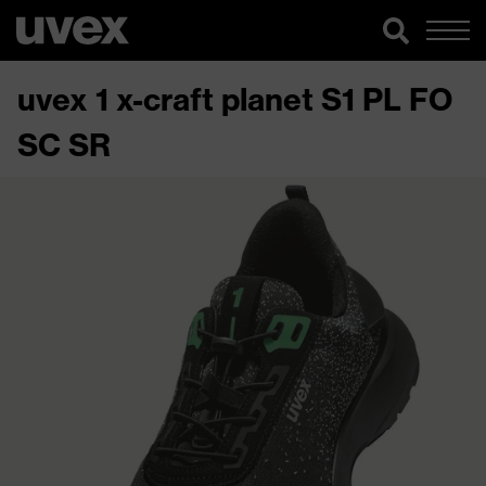
uvex 1 x-craft planet S1 PL FO
SC SR