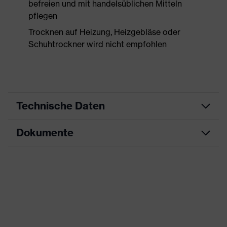
befreien und mit handelsüblichen Mitteln
pflegen
Trocknen auf Heizung, Heizgebläse oder
Schuhtrockner wird nicht empfohlen
Technische Daten
Dokumente
Produktart
Sicherheitsschuh
Produkttyp
Halbschuhe
Datenblatt
Produktfamilie
uvex 1 x-craft
CE Konformitätserklärung
Schutzklasse
S1 PS
Downloadportal für CE
Farbe
schwarz