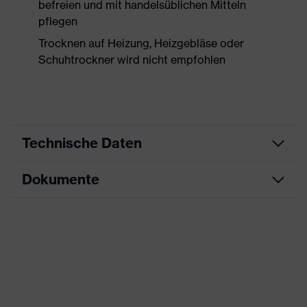
befreien und mit handelsüblichen Mitteln
pflegen
Trocknen auf Heizung, Heizgebläse oder
Schuhtrockner wird nicht empfohlen
Technische Daten
Dokumente
Produktart
Sicherheitsschuh
Produkttyp
Halbschuhe
Datenblatt
Produktfamilie
uvex 1 x-craft
CE Konformitätserklärung
Schutzklasse
S1 PS
Downloadportal für CE
Farbe
schwarz