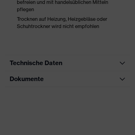
befreien und mit handelsüblichen Mitteln
pflegen
Trocknen auf Heizung, Heizgebläse oder
Schuhtrockner wird nicht empfohlen
Technische Daten
Dokumente
Produktart
Sicherheitsschuh
Produkttyp
Halbschuhe
Datenblatt
Produktfamilie
uvex 1 x-craft
CE Konformitätserklärung
Schutzklasse
S1 PS
Downloadportal für CE
Farbe
schwarz