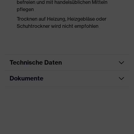
befreien und mit handelsüblichen Mitteln
pflegen
Trocknen auf Heizung, Heizgebläse oder
Schuhtrockner wird nicht empfohlen
Technische Daten
Dokumente
Produktart
Sicherheitsschuh
Produkttyp
Halbschuhe
Datenblatt
Produktfamilie
uvex 1 x-craft
CE Konformitätserklärung
Schutzklasse
S1 PS
Downloadportal für CE
Farbe
schwarz