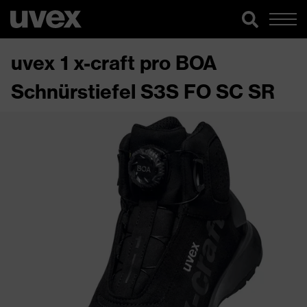
uvex 1 x-craft pro BOA
Schnürstiefel S3S FO SC SR