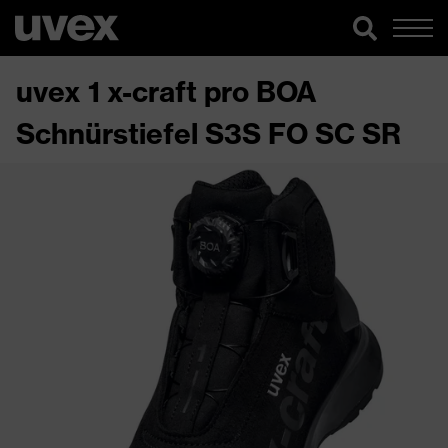
uvex 1 x-craft pro BOA
Schnürstiefel S3S FO SC SR