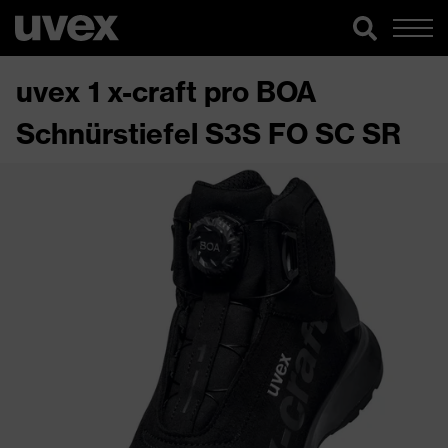
uvex 1 x-craft pro BOA
Schnürstiefel S3S FO SC SR