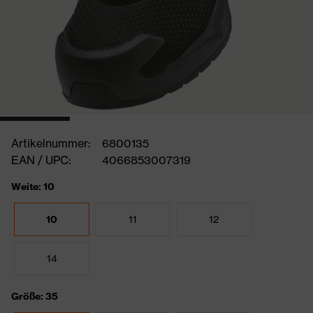
Artikelnummer:
6800135
EAN / UPC:
4066853007319
Weite: 10
10
11
12
14
Größe: 35