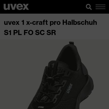
uvex 1 x-craft pro Halbschuh
S1 PL FO SC SR