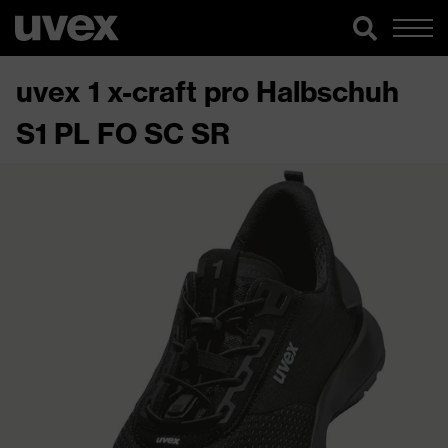
uvex 1 x-craft pro Halbschuh
S1 PL FO SC SR