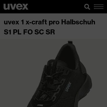
uvex 1 x-craft pro Halbschuh
S1 PL FO SC SR