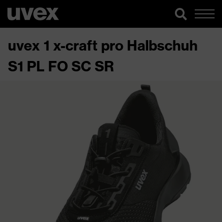
uvex 1 x-craft pro Halbschuh
S1 PL FO SC SR