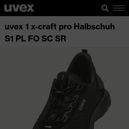
uvex 1 x-craft pro Halbschuh
S1 PL FO SC SR