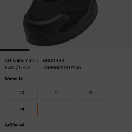
Artikelnummer:
6800444
EAN / UPC:
4066853007555
Weite: 14
10
11
12
14
Größe: 44