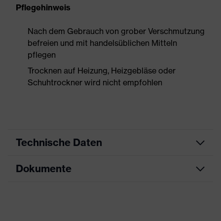
Pflegehinweis
Nach dem Gebrauch von grober Verschmutzung
befreien und mit handelsüblichen Mitteln
pflegen
Trocknen auf Heizung, Heizgebläse oder
Schuhtrockner wird nicht empfohlen
Technische Daten
Dokumente
Produktart
Sicherheitsschuh
Produkttyp
Stiefel
Datenblatt
Produktfamilie
uvex 1 x-craft