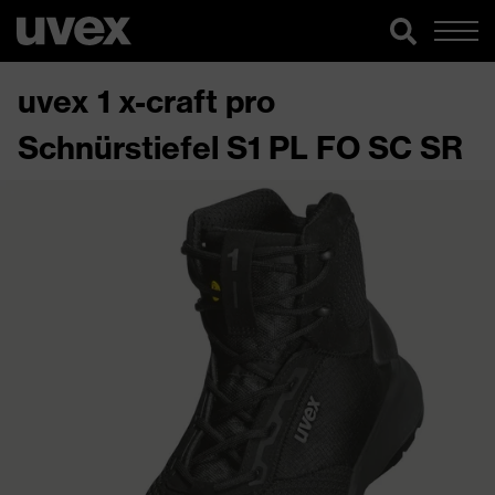
uvex 1 x-craft pro
Schnürstiefel S1 PL FO SC SR