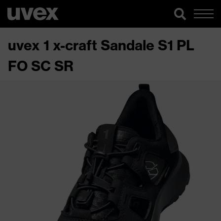
uvex 1 x-craft Sandale S1 PL
FO SC SR