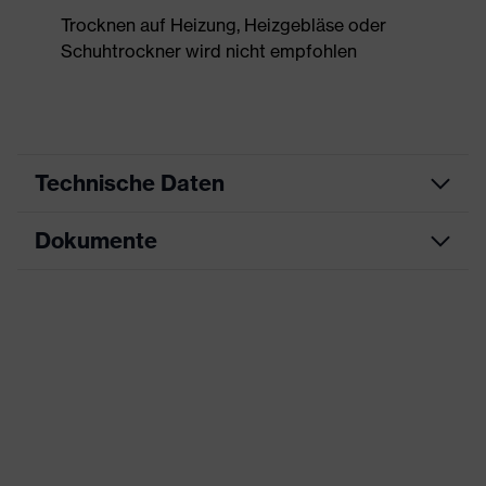
Trocknen auf Heizung, Heizgebläse oder
Schuhtrockner wird nicht empfohlen
Technische Daten
Dokumente
Produktart
Sicherheitsschuh
Produkttyp
Sandalen
Datenblatt
Produktfamilie
uvex 1 x-craft
CE Konformitätserklärung
Schutzklasse
S1 PL
Downloadportal für CE
Farbe
schwarz
Konformitätserklärungen