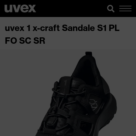
uvex 1 x-craft Sandale S1 PL
FO SC SR