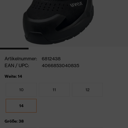
Artikelnummer:
6812438
EAN / UPC:
4066853040835
Weite: 14
10
11
12
14
Größe: 38