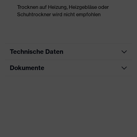
Trocknen auf Heizung, Heizgebläse oder
Schuhtrockner wird nicht empfohlen
Technische Daten
Dokumente
Produktart
Sicherheitsschuh
Produkttyp
Sandalen
Datenblatt
Produktfamilie
uvex 1 x-craft
CE Konformitätserklärung
Schutzklasse
S1 PL
Downloadportal für CE
Farbe
schwarz
Konformitätserklärungen