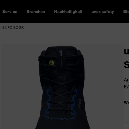
Service
Branchen
Nachhaltigkeit
uvex safety
Bl
fel S2 FO SC SR
u
Ar
EA
We