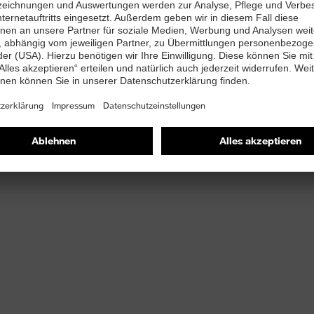
t
ett (Art. Nr.: 95797-0)
PUREnrj planet Zwischensohle mit 15% recyceltem
ssen