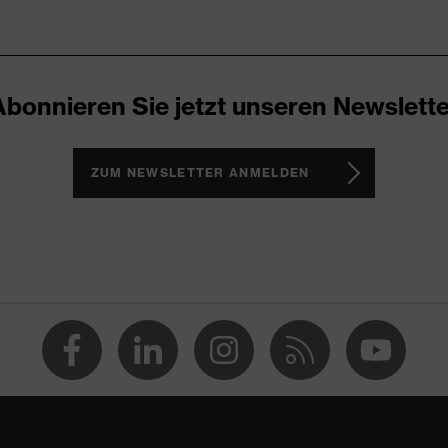
er
h, Im Sohlenverlauf integrierter Fersenkorb, Non-marking-
eich gepolsterte Staublasche
Abonnieren Sie jetzt unseren Newslette
 of the Best 2024
 sport
ZUM NEWSLETTER ANMELDEN
vex i-PUREnrj