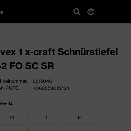
og
vex 1 x-craft Schnürstiefel
S2 FO SC SR
tikelnummer:
6815046
N / UPC:
4066853015734
ite: 14
10
11
12