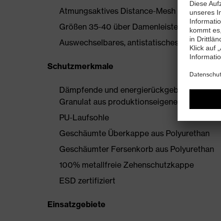
Atmungsaktives Distance-Mesh Futter
Größen 35-40 über Damenleisten hergestell
Auswechselbares, antistatisches Komfortfußb
Schutzmerkmale
Dämpfende und energierückgebende uvex i-
Granulat aus produktionseigenen Überschü
PU-Laufsohle
Geschäumte Überkappe aus Polyurethan
Geschäumter Fersenkorb aus Polyurethan
100% metallfreie Zehenschutzkappe
ESD zertifiziert
Einsatzgebiete