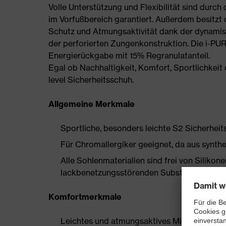
Volle Unterstützung und Flexibilität sind durch
im Vorfußbereich garantiert. Außerdem besitzt de
Schutz und Atmungsaktivität dank der dynamis
der perforierten Zungenkonstruktion. Die i-PU
Energierückgabe mit 15% Regranulatanteil.
Egal ob Nachhaltigkeit, Komfort, Sportlichkeit o
level Sicherheitsschuh.
Allgemeine Merkmale
Sportliche, besonders leichte S2 Sicherheit
Für Chromallergiker geeignet, da aus synthe
Alle Sohlenmaterialien sind frei von Silik
lackbenetzungsstörenden Substanzen
Komfortmerkmale
Leichtes und atmungsaktives Mikrovelours 