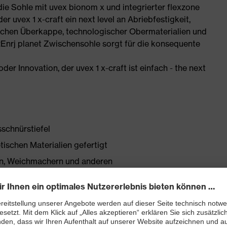
 die Sohle mit uvex bionom x und integrierter flexzone
r uvex 1 x-craft ein next level an Abriebfestigkeit,
chen Überkappe, technologischer Obermaterialien und
REnrj planet Zwischensohle sorgt für die konsequente
der Innovation, der uvex 1 x-craft ist einfach - the next
sschnürstiefel
tischen Materialien gefertigt
onen, Weichmachern und anderen
Obermaterial