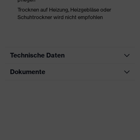
Trocknen auf Heizung, Heizgebläse oder
Schuhtrockner wird nicht empfohlen
Technische Daten
Dokumente
Produktart
Sicherheitsschuh
Produkttyp
Stiefel
Datenblatt
Produktfamilie
uvex 1 x-craft
CE Konformitätserklärung
Schutzklasse
S2
Downloadportal für CE
Farbe
blau, schwarz
Konformitätserklärungen