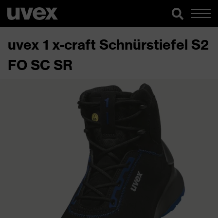
uvex 1 x-craft Schnürstiefel S2
FO SC SR