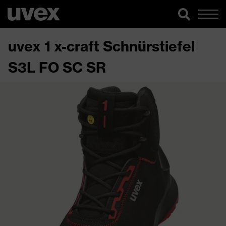
uvex 1 x-craft Schnürstiefel
S3L FO SC SR