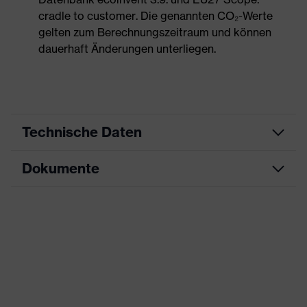
cradle to customer. Die genannten CO₂-Werte
gelten zum Berechnungszeitraum und können
dauerhaft Änderungen unterliegen.
Technische Daten
Dokumente
Produktart
Sicherheitsschuh
Produkttyp
Stiefel
Datenblatt
Produktfamilie
uvex 1 x-craft
CE Konformitätserklärung
Schutzklasse
S3L
Downloadportal für CE
Farbe
rot, schwarz
Konformitätserklärungen